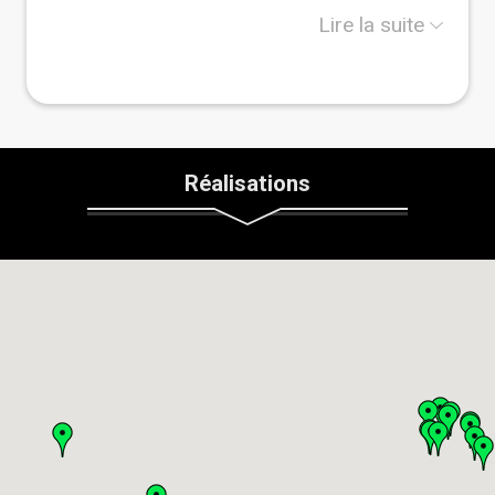
patrimoine des GESTES.
Lire la suite
Je reste cependant un itinérant et n'hésite pas à
prêter main forte sur les chantiers que je rencontre
car la main est à mon sens le meilleur outil pour
donner et recevoir, ainsi va ma NATURE.
Réalisations