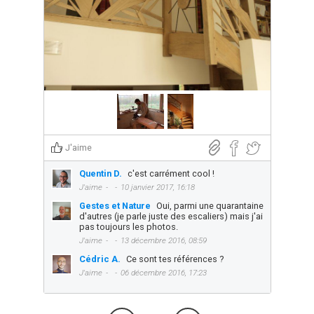
J'aime
Quentin D.
c'est carrément cool !
J'aime
10 janvier 2017, 16:18
Gestes et Nature
Oui, parmi une quarantaine
d'autres (je parle juste des escaliers) mais j'ai
pas toujours les photos.
J'aime
13 décembre 2016, 08:59
Cédric A.
Ce sont tes références ?
J'aime
06 décembre 2016, 17:23